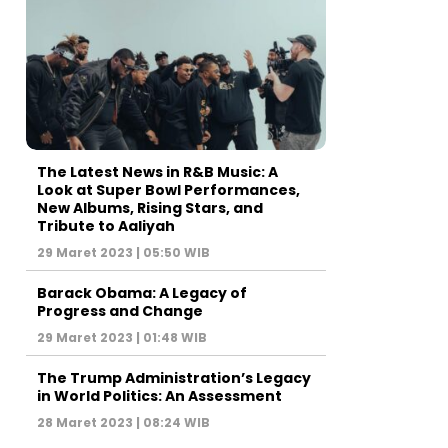
The Latest News in R&B Music: A
Look at Super Bowl Performances,
New Albums, Rising Stars, and
Tribute to Aaliyah
29 Maret 2023 | 05:50 WIB
Barack Obama: A Legacy of
Progress and Change
29 Maret 2023 | 01:48 WIB
The Trump Administration’s Legacy
in World Politics: An Assessment
28 Maret 2023 | 08:24 WIB