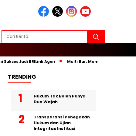
Sukses Jadi BRILink Agen
Multi Bar: Momentum Membangun Or
TRENDING
Hukum Tak Boleh Punya
Dua Wajah
Transparansi Penegakan
Hukum dan Ujian
Integritas Institusi