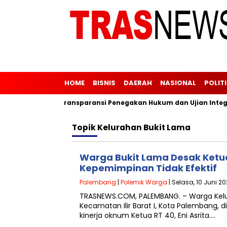
HOME
BISNIS
DAERAH
NASIONAL
POLIT
ua Wajah
Transparansi Penegakan Hukum dan Ujian Integrita
Topik
Kelurahan Bukit Lama
Warga Bukit Lama Desak Ketua
Kepemimpinan Tidak Efektif
Palembang
|
Polemik Warga
| Selasa, 10 Juni 20
TRASNEWS.COM, PALEMBANG. – Warga Kelu
Kecamatan Ilir Barat I, Kota Palembang, 
kinerja oknum Ketua RT 40, Eni Asrita….