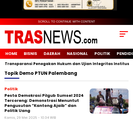
SCROLL TO CONTINUE WITH CONTENT
HOME
BISNIS
DAERAH
NASIONAL
POLITIK
PENDID
Transparansi Penegakan Hukum dan Ujian Integritas Institusi
Topik
Demo PTUN Palembang
Politik
Pesta Demokrasi Pilgub Sumsel 2024
Tercoreng: Demonstrasi Menuntut
Pengusutan “Kantong Ajaib” dan
Politik Uang
Kamis, 29 Mei 2025 - 10:34 WIB