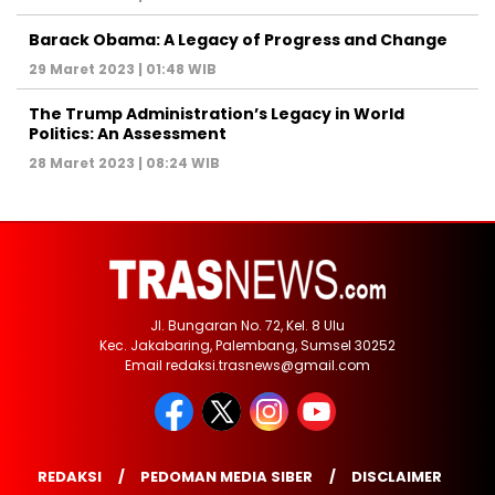
Barack Obama: A Legacy of Progress and Change
29 Maret 2023 | 01:48 WIB
The Trump Administration’s Legacy in World
Politics: An Assessment
28 Maret 2023 | 08:24 WIB
Jl. Bungaran No. 72, Kel. 8 Ulu
Kec. Jakabaring, Palembang, Sumsel 30252
Email redaksi.trasnews@gmail.com
REDAKSI
PEDOMAN MEDIA SIBER
DISCLAIMER