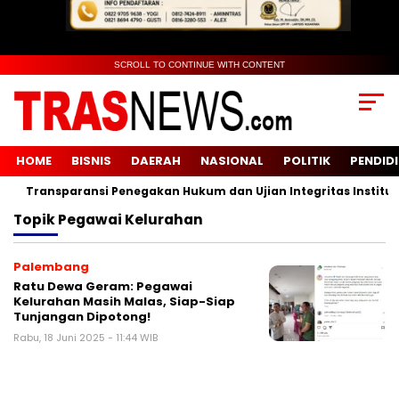
SCROLL TO CONTINUE WITH CONTENT
HOME
BISNIS
DAERAH
NASIONAL
POLITIK
PENDID
Transparansi Penegakan Hukum dan Ujian Integritas Institusi
Topik
Pegawai Kelurahan
Palembang
Ratu Dewa Geram: Pegawai
Kelurahan Masih Malas, Siap-Siap
Tunjangan Dipotong!
Rabu, 18 Juni 2025 - 11:44 WIB