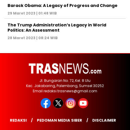
Barack Obama: A Legacy of Progress and Change
29 Maret 2023 | 01:48 WIB
The Trump Administration’s Legacy in World
Politics: An Assessment
28 Maret 2023 | 08:24 WIB
Jl. Bungaran No. 72, Kel. 8 Ulu
Kec. Jakabaring, Palembang, Sumsel 30252
Email redaksi.trasnews@gmail.com
REDAKSI
PEDOMAN MEDIA SIBER
DISCLAIMER