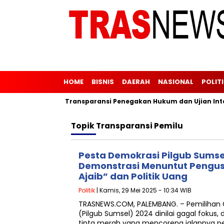
HOME
BISNIS
DAERAH
NASIONAL
POLIT
 Dua Wajah
Transparansi Penegakan Hukum dan Ujian Integri
Topik
Transparansi Pemilu
Pesta Demokrasi Pilgub Sumse
Demonstrasi Menuntut Pengu
Ajaib” dan Politik Uang
Politik
| Kamis, 29 Mei 2025 - 10:34 WIB
TRASNEWS.COM, PALEMBANG. – Pemilihan 
(Pilgub Sumsel) 2024 dinilai gagal fokus
tinta merah yang mencoreng jalannya pe