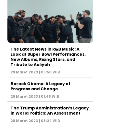
The Latest News in R&B Music: A
Look at Super Bowl Performances,
New Albums, Rising Stars, and
Tribute to Aaliyah
29 Maret 2023 | 05:50 WIB
Barack Obama: A Legacy of
Progress and Change
29 Maret 2023 | 01:48 WIB
The Trump Administration’s Legacy
in World Politics: An Assessment
28 Maret 2023 | 08:24 WIB