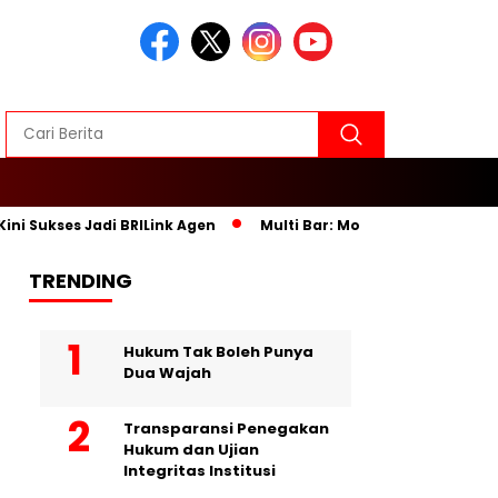
i Sukses Jadi BRILink Agen
Multi Bar: Momentum Membangun 
TRENDING
Hukum Tak Boleh Punya
Dua Wajah
Transparansi Penegakan
Hukum dan Ujian
Integritas Institusi