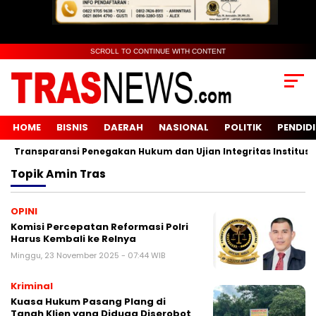
SCROLL TO CONTINUE WITH CONTENT
HOME
BISNIS
DAERAH
NASIONAL
POLITIK
PENDID
Transparansi Penegakan Hukum dan Ujian Integritas Institusi
Topik
Amin Tras
OPINI
Komisi Percepatan Reformasi Polri
Harus Kembali ke Relnya
Minggu, 23 November 2025 - 07:44 WIB
Kriminal
Kuasa Hukum Pasang Plang di
Tanah Klien yang Diduga Diserobot